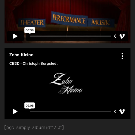
[pgc_simply_album id=“213″]